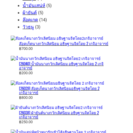
p
p
5
o
น้ำมันเสน่ห์
5
r
r
5
p
d
ผ้ายันต์
5
o
o
p
1
r
u
ล๊อคเกต
14
d
3
d
r
4
o
c
วัวธนู
3
u
p
u
o
p
d
t
c
r
c
d
r
u
s
ล๊อคเก็ตนางกวักเลิศ​นิยม​ อธิษฐาน​จิต​โดย ​2​ เก​จิ​อาจารย์​
t
o
t
u
o
c
฿
700.00
s
d
s
c
d
t
u
t
u
s
[26040] น้ำมันนางกวักเลิศ​นิยม​ อธิษฐาน​จิต​โดย​ 2​ เก​จิ​
อาจารย์​
c
s
c
฿
200.00
t
t
s
s
[26039] ล๊อค​เก็ต​นางกวักเลิศ​นิยม​อธิษฐาน​จิตโดย 2
เกจิอาจารย์
฿
800.00
[26038] ผ้ายันต์​นางกวัก​เลิศ​นิยม​ อธิษฐาน​จิต​โดย​ 2​
เกจิอาจารย์​
฿
250.00