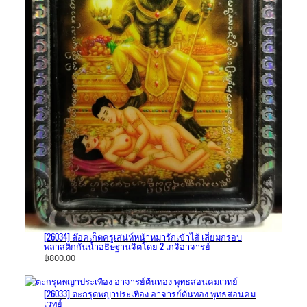
[26034] ล๊อค​เก็ต​ครู​เสน่ห์​หน้าหมารักเข้าไส้​ เลี่ยมกรอบ
พลาสติก​กันน้ำอธิษฐาน​จิต​โดย 2 เก​จิ​อาจารย์​
฿
800.00
[26033] ตะกรุดพญาประเทือง​ อาจารย์​ต้นทอง​ พุทธ​สอน​คม​
เวทย์​