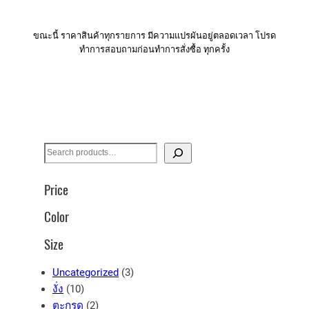
ขณะนี้​ ราคาสินค้าทุกรายการ​ มีความแปรผันอยู่ตลอดเวลา​ โปรด​
ทำการสอบถามก่อนทำการสั่งซื้อ​ ทุกครั้ง​
S
e
a
Price
r
Color
c
h
Size
3
Uncategorized
3
1
p
งั่ง
10
0
2
r
ตะกรุด
2