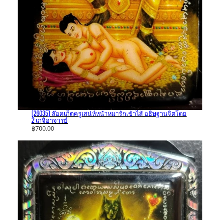
[26035] ล๊อคเก็ตครูเสน่ห์​หน้าหมารักเข้าไส้​ อธิษฐาน​จิตโดย
2 เกจิอาจารย์​
฿
700.00