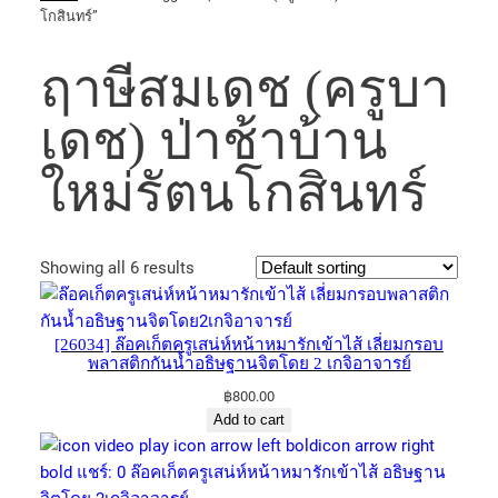
โกสินทร์​”
ฤาษี​สมเดช​ (ครูบา
เดช) ป่าช้าบ้าน
ใหม่ร​ั​ตน​โกสินทร์​
Showing all 6 results
[26034] ล๊อค​เก็ต​ครู​เสน่ห์​หน้าหมารักเข้าไส้​ เลี่ยมกรอบ
พลาสติก​กันน้ำอธิษฐาน​จิต​โดย 2 เก​จิ​อาจารย์​
฿
800.00
Add to cart