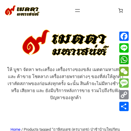
Face
Line
What
ให้ บูชา จัดหา พระเครื่อง เครื่องรางของขลัง เมตตามหาเสน่ห์
และ ค้าขาย โชคลาภ เครื่องสายพรายต่างๆ ของที่ส่งให้ลูกค้า
WeCh
เราคัดสภาพของก่อนส่งทุกครั้ง ฉะนั้น สินค้าจะไม่มีทางชำรุด
หรือ เสียหาย และ ยังมีบริการหลังการขาย รวมไปถึงรับฟัง
Mess
ปัญหาของลูกค้า
Copy
Link
Share
Home
/ Products tagged “ฤาษี​สมเดช​ (ครูบาเดช) ป่าช้าบ้านใหม่ร​ั​ตน​