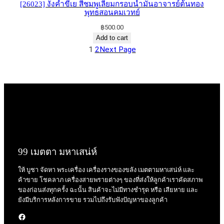
[26023] งั่งคำขี้เย​ สีชมพูเลี่ยมกรอบน้ำมันอาจารย์​ต้นทอง​
พุทธ​สอน​คม​เวทย์​
฿
500.00
Add to cart
1
2
Next Page
99 เมตตา มหาเสน่ห์
ให้ บูชา จัดหา พระเครื่อง เครื่องรางของขลัง เมตตามหาเสน่ห์ และ
ค้าขาย โชคลาภ เครื่องสายพรายต่างๆ ของที่ส่งให้ลูกค้าเราคัดสภาพ
ของก่อนส่งทุกครั้ง ฉะนั้น สินค้าจะไม่มีทางชำรุด หรือ เสียหาย และ
ยังมีบริการหลังการขาย รวมไปถึงรับฟังปัญหาของลูกค้า
Facebook