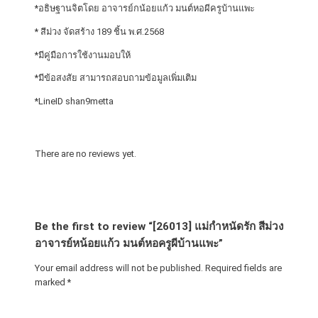
*อธิษฐาน​จิตโดย​ อาจารย์​กน้อยแก้ว​ มนต์​หอผีครูบ้านแพะ
แ
ก้
* สีม่วง​ จัดสร้าง​ 189​ ชิ้น​ พ.ศ.2568
ว
*มีคู่มือการใช้งานมอบให้
*มีข้อสงสัย​ สามารถ​สอบถามข้อมูล​เพิ่มเติม
ม
น
*Line​ID​ shan9metta​
ต์
ห
There are no reviews yet.
อ
ค
รู
ผี
Be the first to review “[26013] แม่กำหนัดรัก​ สีม่วง​
บ้
อาจารย์​หน้อยแก้ว​ มนต์​หอครูผีบ้านแพะ”
า
Your email address will not be published.
Required fields are
น
marked
*
แ
พ