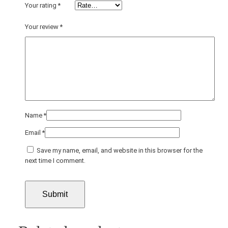
ะ
Your rating
*
q
u
Your review
*
a
n
t
i
t
y
Name
*
Email
*
Save my name, email, and website in this browser for the
next time I comment.