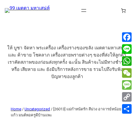
Face
ให้ บูชา จัดหา พระเครื่อง เครื่องรางของขลัง เมตตามหาเสน่ห์
และ ค้าขาย โชคลาภ เครื่องสายพรายต่างๆ ของที่ส่งให้ลูกค้า
Line
เราคัดสภาพของก่อนส่งทุกครั้ง ฉะนั้น สินค้าจะไม่มีทางชำรุด
หรือ เสียหาย และ ยังมีบริการหลังการขาย รวมไปถึงรับฟัง
What
ปัญหาของลูกค้า
WeCh
Mess
Copy
Home
/
Uncategorized
/ [26013] แม่กำหนัดรัก​ สีม่วง​ อาจารย์​หน้อย
แก้ว​ มนต์​หอครูผีบ้านแพะ
Link
Share