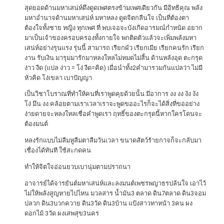
รั
สุดยอดด้านมหาเสน่ห์ดึงดูดเพศตรงข้ามเพศเดียวกัน มีอิทธิคุณ พลัง
มหาอำนาจด้านมหาเสน่ห์ มหาหลง ดูดจิตกลืนใจ เป็นที่ต้องตา
ก
ต้องใจทั้งชาย หญิง ทุกเพศ ที่ พบเจอจะบังเกิดอารมณ์กำหนัด อยาก
มาเป็นเจ้าของครอบครองทั้งกายใจ พกติดตัวแล้วจะเพิ่มพลังมหา
สี
เสน่ห์อย่างรุนแรง รุ่นนี้ สามารถ เรียกผัว เรียกเมีย เรียกคนรัก เรียก
ม่
งาน รับเงิน มารุมมารักมาหลงใหลไม่หมดไม่สิ้น ด้านหลังอุด ตะกรุด
ว
ง่าว งืด (แปล ง่าว​ = โง่​ งืด=คิด​)​ เมื่อนำทั้ง2คำมารวมกันแปลว่า​ ไม่มี
หัวคิด​ โง่เขลา​ เบาปัญญา​
ง
เป็นวิชาโบราณที่ทำให้คนที่เราพูดคุยด้วยนั้น​ มีอาการ​ งง​ งง​ งัง​ งัง​
อ
โง่​ มึน​ งง​ คล้อยตามเราเวลาเราจะพูดขออะไรก็จะได้สิ่งที่ขออย่าง
า
ง่ายดายจะหลงใหลเชื่อคำพูดเรา​ ฤทธิ์​ของตะกรุดนี้หากใครโดนจะ
ต้องมนต์​
จ
า
หลงรักแบบไม่ลืมหูลืมตาลืมวันเวลา​ ขนาดสัตว์​ร้ายกาจก็จะกลับมา
ร
เชื่องได้ทันที​ ใช้สะกดคน
ย์
ทำให้จิตใจอ่อนยวบเบานุ่มตามปราถนา​
อาจารย์​ได้จารยันต์มหาเสน่ห์และลงมนต์เพชร​พญาธรปล้นใจ​ เอาไว้
ห
ไม่ให้พลังสูญหายไปไหน มวลสาร น้ำมัน3 ตลาด​ ดิน7ตลาด​ ดิน3จอม
น้
ปลวก ดิน3บวกควาย ดิน3วัด ดิน3บ้าน แป้งสาวทาหน้า 3คน ผง
อ
ดอกไม้ 3วัด ผงเสพสุข3นคร​
ย