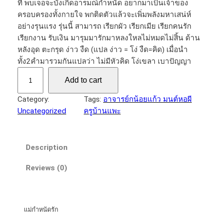
ที่ พบเจอจะบังเกิดอารมณ์กำหนัด อยากมาเป็นเจ้าของ
ครอบครองทั้งกายใจ พกติดตัวแล้วจะเพิ่มพลังมหาเสน่ห์
อย่างรุนแรง รุ่นนี้ สามารถ เรียกผัว เรียกเมีย เรียกคนรัก
เรียกงาน รับเงิน มารุมมารักมาหลงใหลไม่หมดไม่สิ้น ด้าน
หลังอุด ตะกรุด ง่าว งืด (แปล ง่าว​ = โง่​ งืด=คิด​)​ เมื่อนำ
ทั้ง2คำมารวมกันแปลว่า​ ไม่มีหัวคิด​ โง่เขลา​ เบาปัญญา​
[
Add to cart
2
6
Category:
Tags:
อาจารย์​กน้อยแก้ว​ มนต์​หอผี
0
Uncategorized
ครูบ้านแพะ
1
3
]
Description
แ
ม่
Reviews (0)
กำ
ห
นั
แม่กำหนัด​รัก​
ด